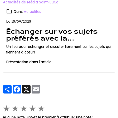
Dans
Actualités
Le 15/09/2025
Échanger sur vos sujets
préférés avec la
communauté !
Un lieu pour échanger et discuter librement sur les sujets qui
tiennent à cœur!
Présentation dans l'article.
Partager
Facebook
X
Email
★
★
★
★
★
Aucune note. Soyez le premier à attribuer une note !