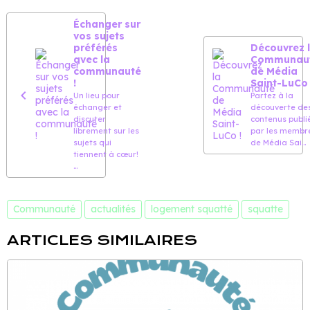
Échanger sur
vos sujets
préférés
Découvrez 
avec la
Communau
communauté
de Média
!
Saint-LuCo 
Un lieu pour
Partez à la
échanger et
découverte de
discuter
contenus publi
librement sur les
par les membr
sujets qui
de Média Sai...
tiennent à cœur!
...
Communauté
actualités
logement squatté
squatte
ARTICLES SIMILAIRES