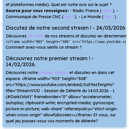
et plateformes média). Quel est votre avis sur le sujet ?
Source pour vous renseignez:
- Radio France (
Lien 1
). -
Communiqué de Presse CNC (
Lien 1
). - Le Monde (
Lien 1
)
Discutez de notre second stream ! - 24/03/2026
Découvrez
un notre
de nos streams et discutez-en directement d
<iframe width="903" height="508" src="https://www.youtube.com
Comment avez-vous sentis ce stream ?
Découvrez notre premier stream ! -
14/02/2026.
Découvrez notre
premier stream
et discutez-en dans cet
espace. <iframe width="903" height="508"
src="https://www.youtube.com/embed/SsE9ez3WgMo"
title="StreamVOD - Session de Détente du 14.03.2026 - 1
(#DarkOrbit)" frameborder="0" allow="accelerometer;
autoplay; clipboard-write; encrypted-media; gyroscope;
picture-in-picture; web-share" referrerpolicy="strict-origin-
when-cross-origin" allowfullscreen></iframe> Et vous, sur
quel jeu passez-vous vos moments de détente?