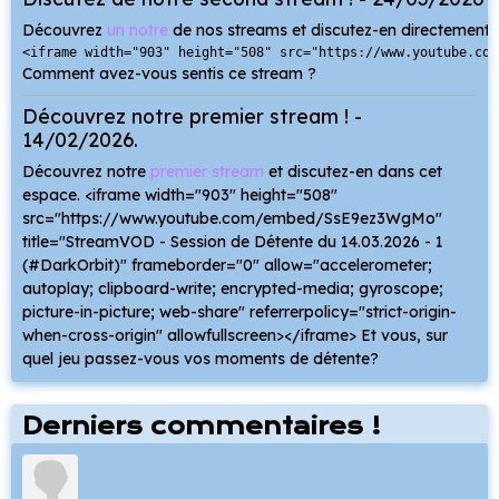
Découvrez
un notre
de nos streams et discutez-en directement d
<iframe width="903" height="508" src="https://www.youtube.com
Comment avez-vous sentis ce stream ?
Découvrez notre premier stream ! -
14/02/2026.
Découvrez notre
premier stream
et discutez-en dans cet
espace. <iframe width="903" height="508"
src="https://www.youtube.com/embed/SsE9ez3WgMo"
title="StreamVOD - Session de Détente du 14.03.2026 - 1
(#DarkOrbit)" frameborder="0" allow="accelerometer;
autoplay; clipboard-write; encrypted-media; gyroscope;
picture-in-picture; web-share" referrerpolicy="strict-origin-
when-cross-origin" allowfullscreen></iframe> Et vous, sur
quel jeu passez-vous vos moments de détente?
Derniers commentaires !