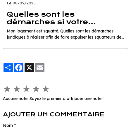
Le 08/09/2025
Quelles sont les
démarches si votre
logement est squatté?!
Mon logement est squatté. Quelles sont les démarches
juridiques à réaliser afin de faire expulser les squatteurs de
mon logement?
Partager
Facebook
X
Email
★
★
★
★
★
Aucune note. Soyez le premier à attribuer une note !
AJOUTER UN COMMENTAIRE
Nom