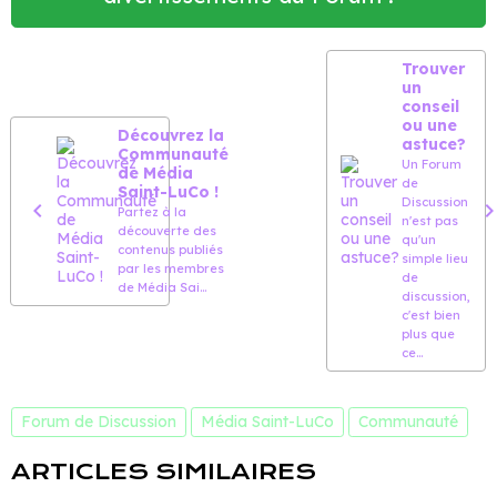
Trouver
un
conseil
ou une
Découvrez la
astuce?
Communauté
Un Forum
de Média
de
Saint-LuCo !
Discussion
Partez à la
n'est pas
découverte des
qu'un
contenus publiés
simple lieu
par les membres
de
de Média Sai...
discussion,
c'est bien
plus que
ce...
Forum de Discussion
Média Saint-LuCo
Communauté
ARTICLES SIMILAIRES